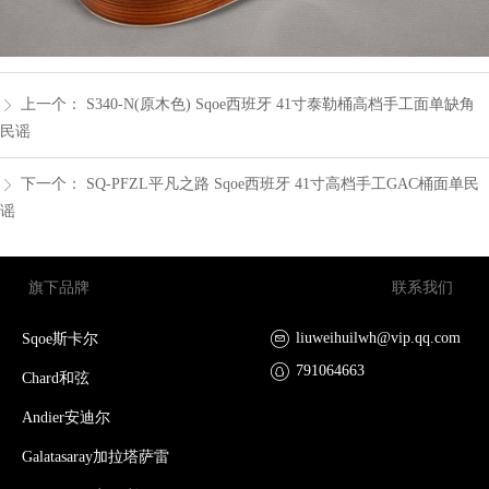
上一个：
S340-N(原木色) Sqoe西班牙 41寸泰勒桶高档手工面单缺角
ꁕ
民谣
下一个：
SQ-PFZL平凡之路 Sqoe西班牙 41寸高档手工GAC桶面单民
ꁕ
谣
旗下品牌
联系我们
liuweihuilwh@vip.qq.com
Sqoe斯卡尔
791064663
Chard和弦
Andier安迪尔
Galatasaray加拉塔萨雷