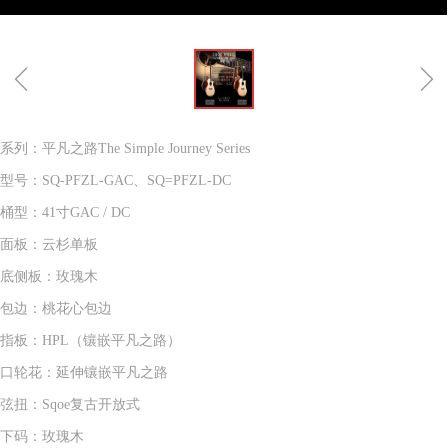
ꁆ
ꁇ
系列：平凡之路The Simple Journey Series
型号：SQ-PFZL-GAC、SQ=PFZL-DC
桶型：41寸GAC / DC
面板：云杉单板
底侧板：玫瑰木
包边：桃花心包边
指板：HPL（镶嵌平凡之路）
口轮花：延伸镶嵌平凡之路
弦扭：Sqoe复古开放式
下码：玫瑰木