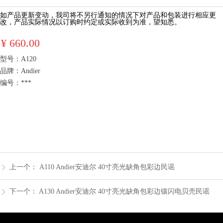
如产品更新变动，我司将不另行通知的情况下对产品和包装进行相应更
产品实际情况以订购时约定或实际收到为准，望知悉。
改，
¥
660.00
型号：A120
品牌：Andier
编号：***
上一个：
A110 Andier安迪尔 40寸亮光缺角包彩边民谣
ꁕ
下一个：
A130 Andier安迪尔 40寸亮光缺角包彩边镶闪电贝壳民谣
ꁕ