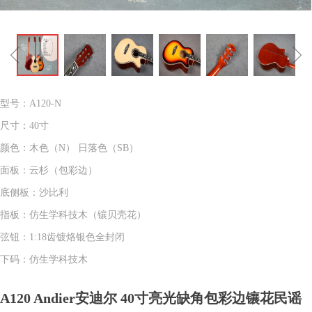
ꁆ
ꁇ
型号：A120-N
尺寸：40寸
颜色：木色（N） 日落色（SB）
面板：云杉（包彩边）
底侧板：沙比利
指板：仿生学科技木（镶贝壳花）
弦钮：1:18齿镀烙银色全封闭
下码：仿生学科技木
A120 Andier安迪尔 40寸亮光缺角包彩边镶花民谣